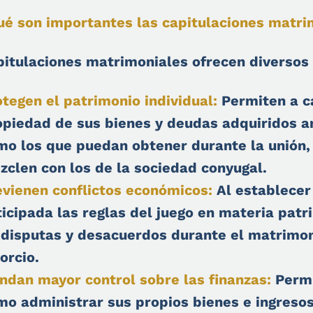
ué son importantes las capitulaciones matri
pitulaciones matrimoniales ofrecen diversos b
otegen el patrimonio individual:
Permiten a c
opiedad de sus bienes y deudas adquiridos a
mo los que puedan obtener durante la unión,
zclen con los de la sociedad conyugal.
evienen conflictos económicos:
Al establecer
icipada las reglas del juego en materia patr
 disputas y desacuerdos durante el matrimon
orcio.
indan mayor control sobre las finanzas:
Permi
mo administrar sus propios bienes e ingresos,