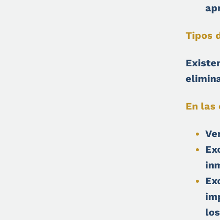
ap
Tipos 
Existen
elimin
En las
Ve
Ex
in
Ex
im
lo