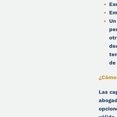
Ex
Em
Un
pe
ot
de
te
de 
¿Cómo 
Las ca
abogad
opcion
válido.