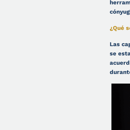
herram
cónyug
¿Qué s
Las ca
se est
acuerd
durant