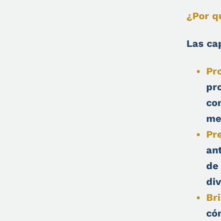
¿Por q
Las ca
Pr
pr
co
me
Pr
ant
de
div
Br
có